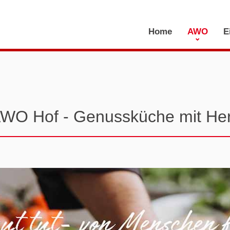
Home
AWO
E
Genussküche mit He