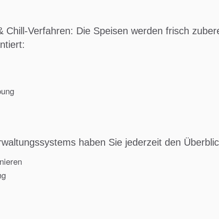
hill-Verfahren: Die Speisen werden frisch zuberei
tiert:
bung
rwaltungssystems haben Sie jederzeit den Überblic
rnieren
ng